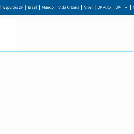
Esportes DP
Brasil
Mundo
Vida Urbana
Viver
DP Auto
DP+
.