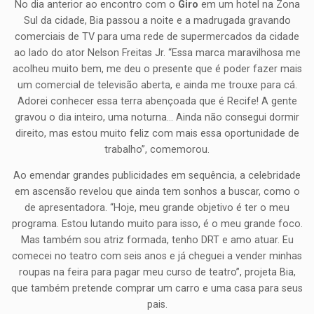
No dia anterior ao encontro com o
Giro
em um hotel na Zona
Sul da cidade, Bia passou a noite e a madrugada gravando
comerciais de TV para uma rede de supermercados da cidade
ao lado do ator Nelson Freitas Jr. “Essa marca maravilhosa me
acolheu muito bem, me deu o presente que é poder fazer mais
um comercial de televisão aberta, e ainda me trouxe para cá.
Adorei conhecer essa terra abençoada que é Recife! A gente
gravou o dia inteiro, uma noturna… Ainda não consegui dormir
direito, mas estou muito feliz com mais essa oportunidade de
trabalho”, comemorou.
Ao emendar grandes publicidades em sequência, a celebridade
em ascensão revelou que ainda tem sonhos a buscar, como o
de apresentadora. “Hoje, meu grande objetivo é ter o meu
programa. Estou lutando muito para isso, é o meu grande foco.
Mas também sou atriz formada, tenho DRT e amo atuar. Eu
comecei no teatro com seis anos e já cheguei a vender minhas
roupas na feira para pagar meu curso de teatro”, projeta Bia,
que também pretende comprar um carro e uma casa para seus
pais.