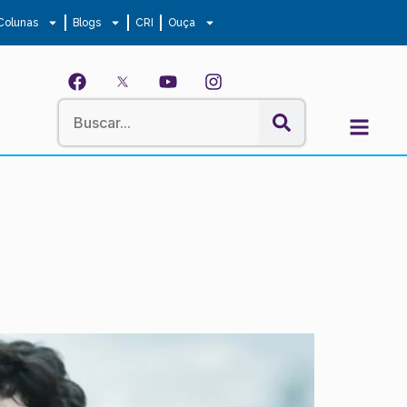
Colunas
Blogs
CRI
Ouça