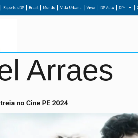
Esportes DP
Brasil
Mundo
Vida Urbana
Viver
DP Auto
DP+
l Arraes
streia no Cine PE 2024