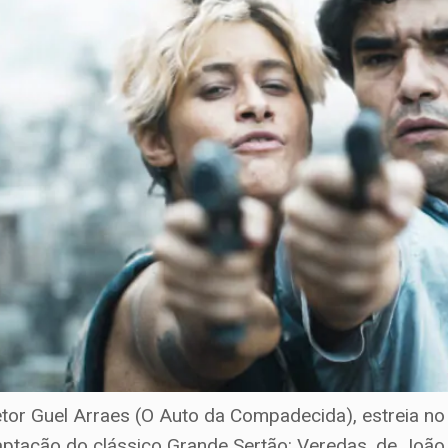
etor Guel Arraes (O Auto da Compadecida), estreia no 
daptação do clássico Grande Sertão: Veredas, de Joã