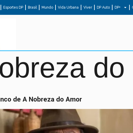
Esportes DP
Brasil
Mundo
Vida Urbana
Viver
DP Auto
DP+
nobreza do
enco de A Nobreza do Amor