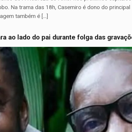
lobo. Na trama das 18h, Casemiro é dono do principal 
onagem também é […]
ra ao lado do pai durante folga das gravaç