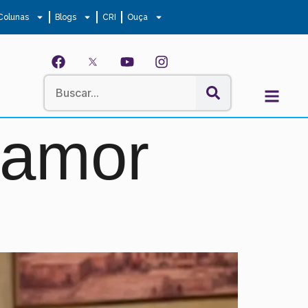
Colunas
Blogs
CRI
Ouça
 amor