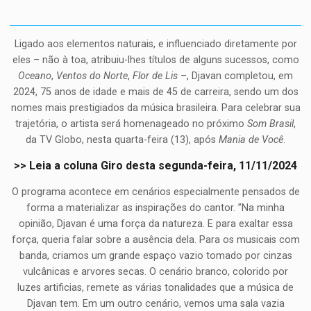
Ligado aos elementos naturais, e influenciado diretamente por
eles – não à toa, atribuiu-lhes títulos de alguns sucessos, como
Oceano
,
Ventos do Norte
,
Flor de Lis
–, Djavan completou, em
2024, 75 anos de idade e mais de 45 de carreira, sendo um dos
nomes mais prestigiados da música brasileira. Para celebrar sua
trajetória, o artista será homenageado no próximo
Som Brasil
,
da TV Globo, nesta quarta-feira (13), após
Mania de Você
.
>> Leia a coluna Giro desta segunda-feira, 11/11/2024
O programa acontece em cenários especialmente pensados de
forma a materializar as inspirações do cantor. ”Na minha
opinião, Djavan é uma força da natureza. E para exaltar essa
força, queria falar sobre a ausência dela. Para os musicais com
banda, criamos um grande espaço vazio tomado por cinzas
vulcânicas e arvores secas. O cenário branco, colorido por
luzes artificias, remete as várias tonalidades que a música de
Djavan tem. Em um outro cenário, vemos uma sala vazia