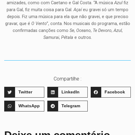
amizades, como com Caetano e Gal Costa. “A música
Azul
fiz
para Gal, fiz muita coisa para Gal.
Açaí
eu gravei só um tempo
depois. Fiz uma música para ela que não gravei, e que preciso
gravar, que é
O Vento
”, conta. Nos musicais do programa, estão
confirmadas canções como
Se
,
Oceano
,
Te Devoro
,
Azul
,
Samurai
,
Pétala
e outros.
Compartilhe :
Twitter
LinkedIn
Facebook
WhatsApp
Telegram
Deixe um comentário