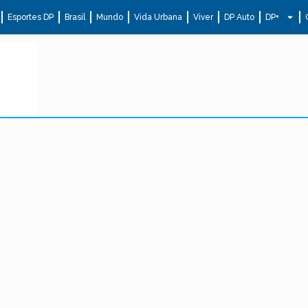
Esportes DP
Brasil
Mundo
Vida Urbana
Viver
DP Auto
DP+
.