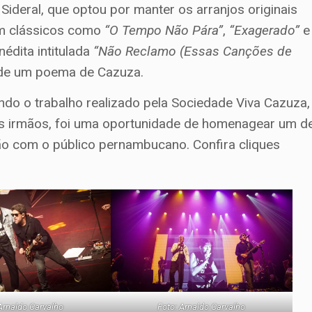
ideral, que optou por manter os arranjos originais
ram clássicos como
“O Tempo Não Pára”
,
“Exagerado”
e
nédita intitulada
“Não Reclamo (Essas Canções de
r de um poema de Cazuza.
ndo o trabalho realizado pela Sociedade Viva Cazuza,
os irmãos, foi uma oportunidade de homenagear um d
ão com o público pernambucano. Confira cliques
Arnaldo Carvalho
Foto: Arnaldo Carvalho