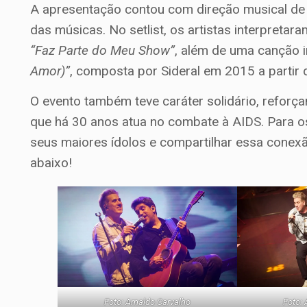
A apresentação contou com direção musical de S
das músicas. No setlist, os artistas interpreta
“Faz Parte do Meu Show”
, além de uma canção i
Amor)”
, composta por Sideral em 2015 a parti
O evento também teve caráter solidário, reforça
que há 30 anos atua no combate à AIDS. Para 
seus maiores ídolos e compartilhar essa conex
abaixo!
Foto: Arnaldo Carvalho
Foto: 