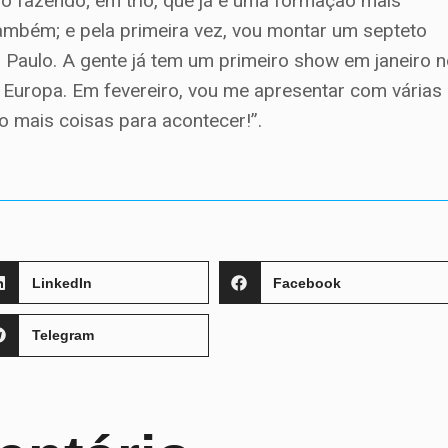
o fazendo; em trio, que já é uma formação mais
mbém; e pela primeira vez, vou montar um septeto
aulo. A gente já tem um primeiro show em janeiro 
 Europa. Em fevereiro, vou me apresentar com várias
o mais coisas para acontecer!”.
LinkedIn
Facebook
Telegram