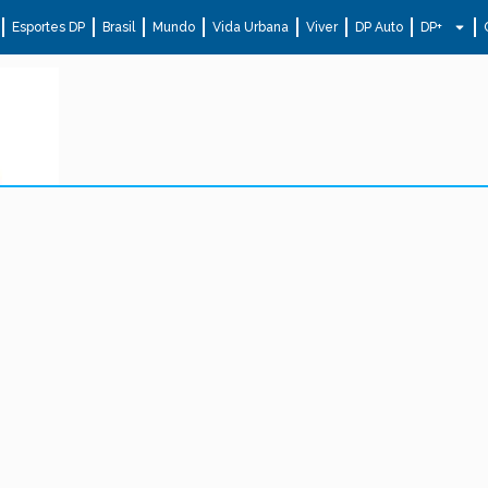
Esportes DP
Brasil
Mundo
Vida Urbana
Viver
DP Auto
DP+
.