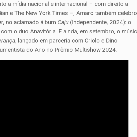
 a mídia nacional e internacional – com direito a
rdian e The New York Times –, Amaro também celebr
ker, no aclamado álbum
Caju
(Independente, 2024): o
o com o duo Anavitória. E ainda, em setembro, o músi
erança
, lançado em parceria com Criolo e Dino
strumentista do Ano no Prêmio Multishow 2024.