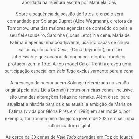
abordada na releitura escrita por Manuela Dias.
Sobre a sequência da sessão de fotos, o ensaio será
comandado por Solange Duprat (Alice Wegmann), diretora da
Tomorrow, uma das maiores agências de conteúdo do país, e
seu fiel escudeiro, Sardinha (Lucas Leto). Na cena, Maria de
Fátima é apenas uma coadjuvante, usando capas de chuva
estilosas, enquanto César (Cauã Reymond), um tipo
interessante que acabou de conhecer, e outras modelos
protagonizam a foto. A top model Carol Trentini gravou uma
participação especial em
Vale Tudo
exclusivamente para a cena.
A presença da personagem Solange (eternizada na versão
original pela atriz Lídia Brondi) nestas primeiras cenas, inclusive,
são uma das alterações feitas no remake. Além disso, para
atualizar a história para os dias atuais, a ambição de Maria de
Fátima (vivida por Glória Pires em 1988) em ser modelo, por
exemplo, foi trocada pelo desejo da jovem de 2025 em ser uma
influenciadora digital.
As cerca de 30 cenas de
Vale Tudo
gravadas em Foz do Iguaçu