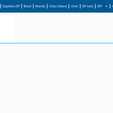
Esportes DP
Brasil
Mundo
Vida Urbana
Viver
DP Auto
DP+
.