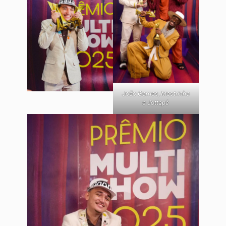
João Gomes, Mestrinho
e Jottapê