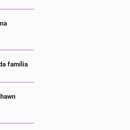
ema
da família
Shawn