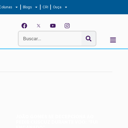
Colunas
Blogs
CRI
Ouça
JOÃO GOMES SE DECEPCIONA AO
PEDIR CUSCUZ DURANTE VOO: “FUI
ENGANADO”