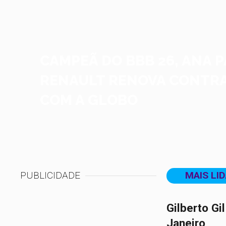
CAMPEÃ DO BBB 26, ANA 
RENAULT RENOVA CONTR
COM A GLOBO
PUBLICIDADE
MAIS LI
Gilberto Gi
Janeiro