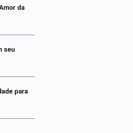
 “Amor da
m seu
dade para