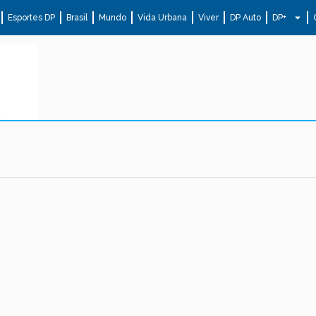
Esportes DP
Brasil
Mundo
Vida Urbana
Viver
DP Auto
DP+