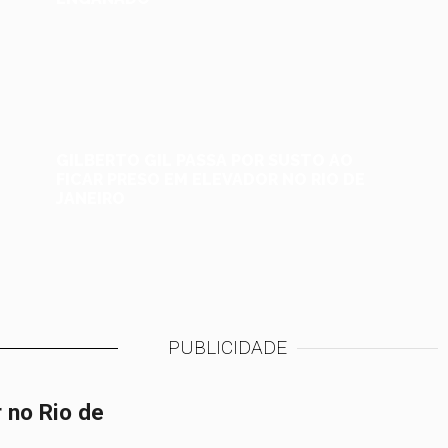
GILBERTO GIL PASSA POR SUSTO AO
FICAR PRESO EM ELEVADOR NO RIO DE
JANEIRO
PUBLICIDADE
r no Rio de