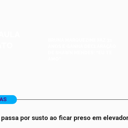
PAULA
BRUNA MARQUEZINE FAZ 31
ATO
ANOS E GANHA DECLARAÇÃO
DE SHAWN MENDES: “EU TE
AMO”
DAS
l passa por susto ao ficar preso em elevado