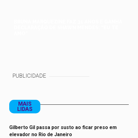
BRUNA MARQUEZINE FAZ 31 ANOS E GANHA
DECLARAÇÃO DE SHAWN MENDES: “EU TE
AMO”
PUBLICIDADE
MAIS
LIDAS
Gilberto Gil passa por susto ao ficar preso em
elevador no Rio de Janeiro