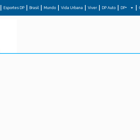
Esportes DP
Brasil
Mundo
Vida Urbana
Viver
DP Auto
DP+
.