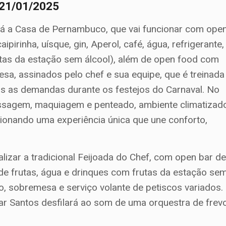
, 21/01/2025
rá a Casa de Pernambuco, que vai funcionar com ope
pirinha, uísque, gin, Aperol, café, água, refrigerante,
rutas da estação sem álcool), além de open food com
a, assinados pelo chef e sua equipe, que é treinada
as as demandas durante os festejos do Carnaval. No
ssagem, maquiagem e penteado, ambiente climatizad
ionando uma experiência única que une conforto,
ealizar a tradicional Feijoada do Chef, com open bar
d
co de frutas, água e drinques com frutas da estação se
, sobremesa e serviço volante de petiscos variados.
ar Santos
desfilará ao som de uma orquestra de frevo