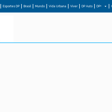
Esportes DP
Brasil
Mundo
Vida Urbana
Viver
DP Auto
DP+
.