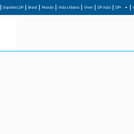
Esportes DP
Brasil
Mundo
Vida Urbana
Viver
DP Auto
DP+
.