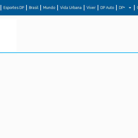
Esportes DP
Brasil
Mundo
Vida Urbana
Viver
DP Auto
DP+
.