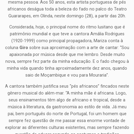
mesma pessoa. Aos 50 anos, esta artista portuguesa de pés
africanos deságua toda a beleza do fado no palco do Teatro
Guararapes, em Olinda, neste domingo (28), a partir das 20h.
Considerada, hoje, o principal nome do ritmo lusitano que é
patrimônio mundial e que teve a cantora Amália Rodrigues
(1920-1999) como principal propagadora, Mariza conta à
coluna
Giro
sobre sua aproximação com a arte de cantar: “Sou
apaixonada por música desde que me lembro. Desde muito
nova, sempre fez parte da minha educação. E o fado chegou à
minha vida quando tinha aproximadamente dez anos, quando
saio de Moçambique e vou para Mouraria”.
A cantora também justifica seus “pés africanos” fincados neste
gênero musical do além-mar. “A minha mãe é africana. Logo,
seus ensinamentos têm algo de africano e tropical, desde a
música à literatura, da gastronomia ao estilo de vida. Já meu
pai, bem português do norte de Portugal, foi um homem que
sempre fez questão de me passar essa enorme vontade de
explorar as diferentes culturas existentes, mas sempre fazendo