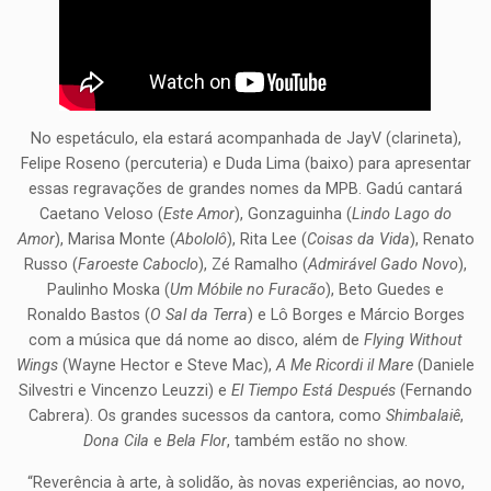
No espetáculo, ela estará acompanhada de JayV (clarineta),
Felipe Roseno (percuteria) e Duda Lima (baixo) para apresentar
essas regravações de grandes nomes da MPB. Gadú cantará
Caetano Veloso (
Este Amor
), Gonzaguinha (
Lindo Lago do
Amor
), Marisa Monte (
Abololô
), Rita Lee (
Coisas da Vida
), Renato
Russo (
Faroeste Caboclo
), Zé Ramalho (
Admirável Gado Novo
),
Paulinho Moska (
Um Móbile no Furacão
), Beto Guedes e
Ronaldo Bastos (
O Sal da Terra
) e Lô Borges e Márcio Borges
com a música que dá nome ao disco, além de
Flying Without
Wings
(Wayne Hector e Steve Mac),
A Me Ricordi il Mare
(Daniele
Silvestri e Vincenzo Leuzzi) e
El Tiempo Está Después
(Fernando
Cabrera). Os grandes sucessos da cantora, como
Shimbalaiê
,
Dona Cila
e
Bela Flor
, também estão no show.
“Reverência à arte, à solidão, às novas experiências, ao novo,