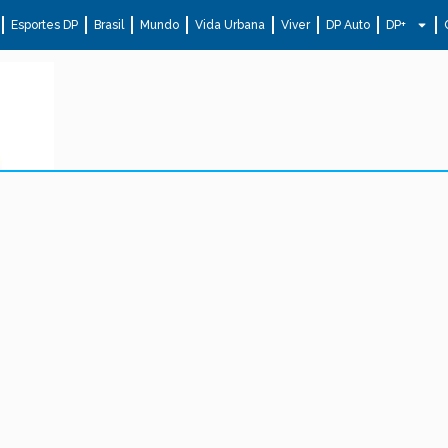
Esportes DP
Brasil
Mundo
Vida Urbana
Viver
DP Auto
DP+
.