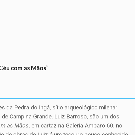
o Céu com as Mãos’
es da Pedra do Ingá, sítio arqueológico milenar
tico de Campina Grande, Luiz Barroso, são um dos
om as Mãos
, em cartaz na Galeria Amparo 60, no
rie de obras de Luiz é um tesouro pouco conhecido,