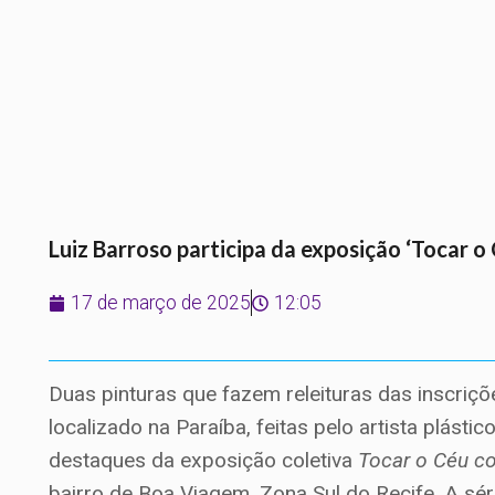
Luiz Barroso participa da exposição ‘Tocar 
17 de março de 2025
12:05
Duas pinturas que fazem releituras das inscriçõ
localizado na Paraíba, feitas pelo artista plás
destaques da exposição coletiva
Tocar o Céu c
bairro de Boa Viagem, Zona Sul do Recife. A sé