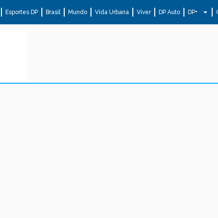
Esportes DP
Brasil
Mundo
Vida Urbana
Viver
DP Auto
DP+
.