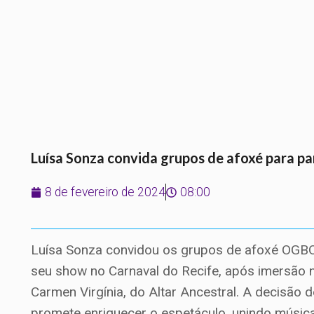
Luísa Sonza convida grupos de afoxé para pa
8 de fevereiro de 2024
08:00
Luísa Sonza convidou os grupos de afoxé OGB
seu show no Carnaval do Recife, após imersão n
Carmen Virgínia, do Altar Ancestral. A decisão
promete enriquecer o espetáculo, unindo música