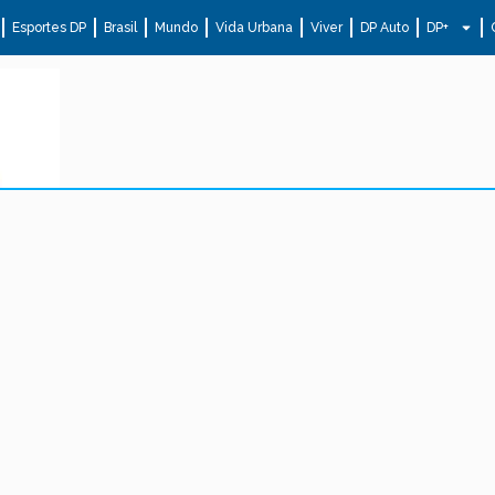
Esportes DP
Brasil
Mundo
Vida Urbana
Viver
DP Auto
DP+
.