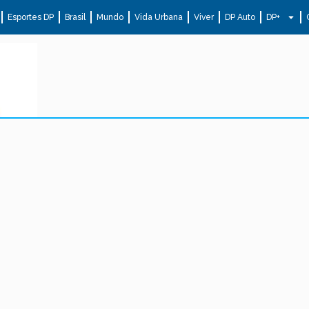
Esportes DP
Brasil
Mundo
Vida Urbana
Viver
DP Auto
DP+
.