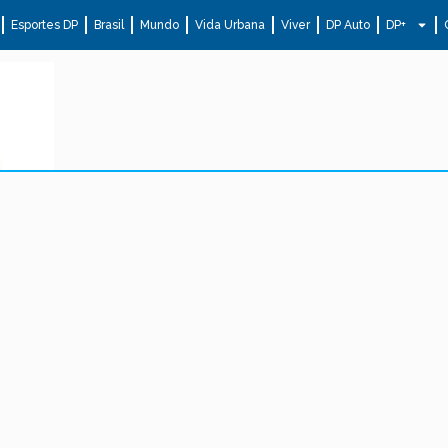
Esportes DP
Brasil
Mundo
Vida Urbana
Viver
DP Auto
DP+
.