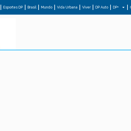
Esportes DP
Brasil
Mundo
Vida Urbana
Viver
DP Auto
DP+
.