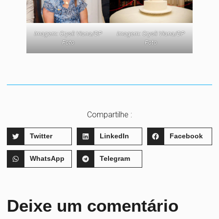
Imagem: Crysli Viana/DP
Imagem: Crysli Viana/DP
Foto
Foto
Compartilhe :
Twitter
LinkedIn
Facebook
WhatsApp
Telegram
Deixe um comentário