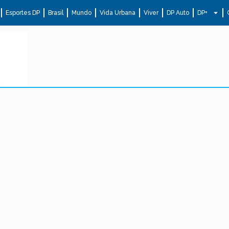
Esportes DP
Brasil
Mundo
Vida Urbana
Viver
DP Auto
DP+
.