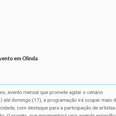
evento em Olinda
tes
, evento mensal que promete agitar o cenário
(14) até domingo (17), a programação irá ocupar mais 
idade, com destaque para a participação de artistas
leto. O projeto, que movimentará uma agenda específi