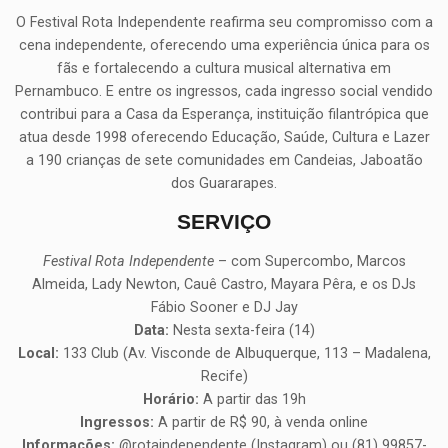
O Festival Rota Independente reafirma seu compromisso com a
cena independente, oferecendo uma experiência única para os
fãs e fortalecendo a cultura musical alternativa em
Pernambuco. E entre os ingressos, cada ingresso social vendido
contribui para a Casa da Esperança, instituição filantrópica que
atua desde 1998 oferecendo Educação, Saúde, Cultura e Lazer
a 190 crianças de sete comunidades em Candeias, Jaboatão
dos Guararapes.
SERVIÇO
Festival Rota Independente
– com Supercombo, Marcos
Almeida, Lady Newton, Cauê Castro, Mayara Pêra, e os DJs
Fábio Sooner e DJ Jay
Data:
Nesta sexta-feira (14)
Local:
133 Club (Av. Visconde de Albuquerque, 113 – Madalena,
Recife)
Horário:
A partir das 19h
Ingressos:
A partir de R$ 90, à venda online
Informações:
@rotaindependente (Instagram) ou (81) 99857-