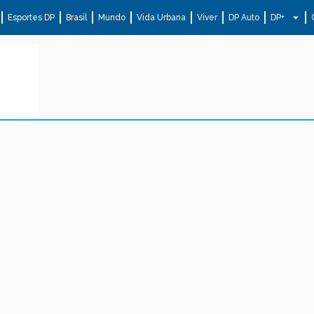
Esportes DP
Brasil
Mundo
Vida Urbana
Viver
DP Auto
DP+
.