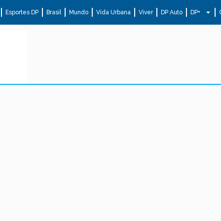
Esportes DP
Brasil
Mundo
Vida Urbana
Viver
DP Auto
DP+
.