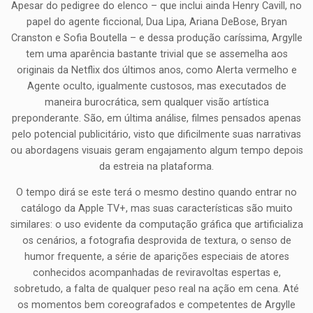
Apesar do pedigree do elenco – que inclui ainda Henry Cavill, no
papel do agente ficcional, Dua Lipa, Ariana DeBose, Bryan
Cranston e Sofia Boutella – e dessa produção caríssima, Argylle
tem uma aparência bastante trivial que se assemelha aos
originais da Netflix dos últimos anos, como Alerta vermelho e
Agente oculto, igualmente custosos, mas executados de
maneira burocrática, sem qualquer visão artística
preponderante. São, em última análise, filmes pensados apenas
pelo potencial publicitário, visto que dificilmente suas narrativas
ou abordagens visuais geram engajamento algum tempo depois
da estreia na plataforma.
O tempo dirá se este terá o mesmo destino quando entrar no
catálogo da Apple TV+, mas suas características são muito
similares: o uso evidente da computação gráfica que artificializa
os cenários, a fotografia desprovida de textura, o senso de
humor frequente, a série de aparições especiais de atores
conhecidos acompanhadas de reviravoltas espertas e,
sobretudo, a falta de qualquer peso real na ação em cena. Até
os momentos bem coreografados e competentes de Argylle