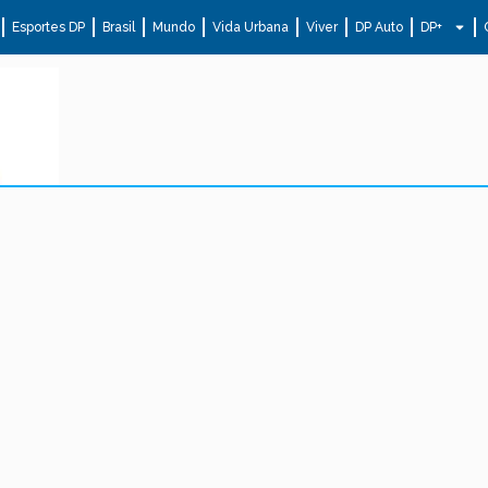
Esportes DP
Brasil
Mundo
Vida Urbana
Viver
DP Auto
DP+
.