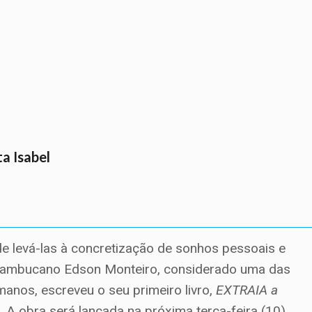
a Isabel
 levá-las à concretização de sonhos pessoais e
pernambucano Edson Monteiro, considerado uma das
anos, escreveu o seu primeiro livro,
EXTRAIA a
ê
. A obra será lançada na próxima terça-feira (10),