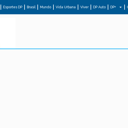
Esportes DP
Brasil
Mundo
Vida Urbana
Viver
DP Auto
DP+
.