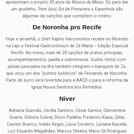
apresentam o projeto
50 anos da Música de Minas
. Só para dar
um gostinho,
Trem Azul
,
Sol de Primavera
e
Espanhola
são
algumas da canções que compõem o roteiro.
De Noronha pro Recife
Hoje e amanhã, o chef Rapha Vasconcelos recebe no Moendo
na Laje o Festival Gastronômico de Zé Maria – Edição Especial
Recife. No menu, mais de 20 opções de pratos principais,
acompanhamentos, paella e sobremesas. Sushis feitos com
peixes pescados na ilha também integram o banquete de Zé,
que virou um dos “pontos turísticos” de Fernando de Noronha.
Parte do lucro será revertida para a AACD e para a reforma da
Igreja Nossa Senhora dos Remédios.
Niver
Adriana Gusmão, Cecília Santoro, César Santos, Clementina
Duarte, Débora Sobral, Décio Padilha, Frederico Klaus, Gilda
Castelo Branco, Ivaldo Reges, Lúcia Cordeiro, Luciana Bacelar,
Luiz Eduardo Magalhães, Marcos Silveira, Mário Gil Rodrigues