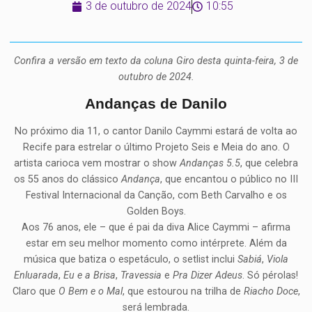
3 de outubro de 2024
10:55
Confira a versão em texto da coluna Giro desta quinta-feira, 3 de
outubro de 2024.
Andanças de Danilo
No próximo dia 11, o cantor Danilo Caymmi estará de volta ao
Recife para estrelar o último Projeto Seis e Meia do ano. O
artista carioca vem mostrar o show
Andanças 5.5
, que celebra
os 55 anos do clássico
Andança
, que encantou o público no III
Festival Internacional da Canção, com Beth Carvalho e os
Golden Boys.
Aos 76 anos, ele – que é pai da diva Alice Caymmi – afirma
estar em seu melhor momento como intérprete. Além da
música que batiza o espetáculo, o setlist inclui
Sabiá
,
Viola
Enluarada
,
Eu e a Brisa
,
Travessia
e
Pra Dizer Adeus
. Só pérolas!
Claro que
O Bem e o Mal
, que estourou na trilha de
Riacho Doce
,
será lembrada.