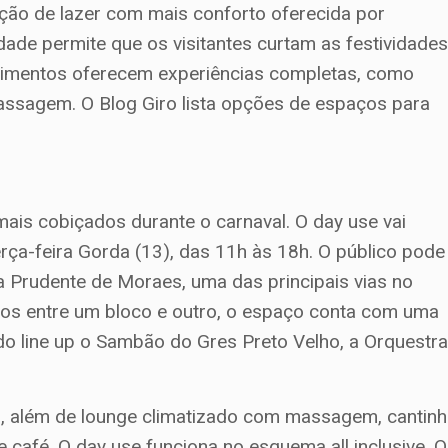
pção de lazer com mais conforto oferecida por
idade permite que os visitantes curtam as festividade
cimentos oferecem experiências completas, como
massagem. O Blog Giro lista opções de espaços para
ais cobiçados durante o carnaval. O day use vai
rça-feira Gorda (13), das 11h às 18h. O público pode
ua Prudente de Moraes, uma das principais vias no
alos entre um bloco e outro, o espaço conta com uma
o line up o Sambão do Gres Preto Velho, a Orquestr
 além de lounge climatizado com massagem, cantin
 café. O day use funciona no esquema all inclusive. O