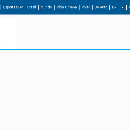
Esportes DP
Brasil
Mundo
Vida Urbana
Viver
DP Auto
DP+
.