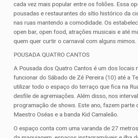
cada vez mais popular entre os foliões. Essa o
pousadas e restaurantes do sítio histórico da c
nas ruas mantendo a comodidade. Os estabele
open bar, open food, atrações musicais e até 
quem quer curtir o carnaval com alguns mimos.
POUSADA QUATRO CANTOS
A Pousada dos Quatro Cantos é um dos locais m
funcionar do Sábado de Zé Pereira (10) até a Te
utilizar todo o espaço do terraço que fica na R
desfile de agremiações. Além disso, nos interv
programação de shows. Este ano, fazem parte d
Maestro Oséas e a banda Kid Camaleão.
O espaço conta com uma varanda de 27 metros,
da maquiagem, espaços instagramáveis e ilha de