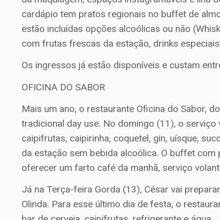
cardápio tem pratos regionais no buffet de alm
estão incluídas opções alcoólicas ou não (Whisk
com frutas frescas da estação, drinks especiais,
Os ingressos já estão disponíveis e custam ent
OFICINA DO SABOR
Mais um ano, o restaurante Oficina do Sabor, d
tradicional day use. No domingo (11), o serviço
caipifrutas, caipirinha, coquetel, gin, uísque, su
da estação sem bebida alcoólica. O buffet com 
oferecer um farto café da manhã, serviço volan
Já na Terça-feira Gorda (13), César vai prepara
Olinda. Para esse último dia de festa, o restaura
bar de cerveja, caipifrutas, refrigerante e água.