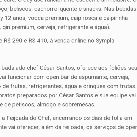
oço, beliscos, cachorro-quente e snacks. Nas bebidas
y 12 anos, vodca premium, caipirosca e caipirinha
 gin premium, cerveja, refrigerante e água).
re R$ 290 e R$ 410, à venda online no Sympla.
o badalado chef César Santos, oferece aos foliões se
 vai funcionar com open bar de espumante, cerveja,
co de frutas, refrigerantes, água e drinques com frutas
pratos preparados por César Santos e sua equipe vai
te de petiscos, almoço e sobremesas.
r a Feijoada do Chef, encerrando os dias de folia em
nte vai oferecer, além da feijoada, os serviços de ope