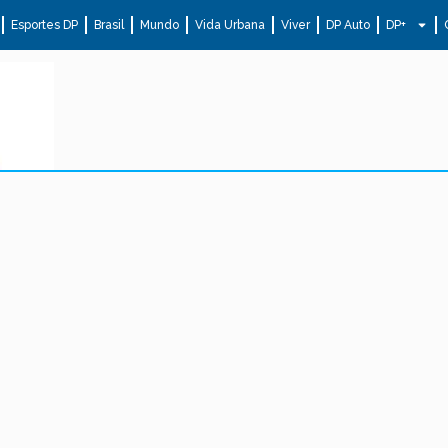
Esportes DP
Brasil
Mundo
Vida Urbana
Viver
DP Auto
DP+
.