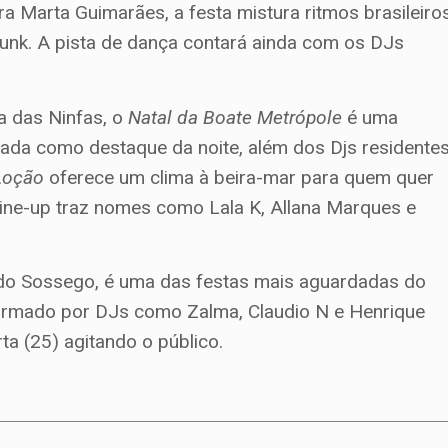
 Marta Guimarães, a festa mistura ritmos brasileiro
funk. A pista de dança contará ainda com os DJs
a das Ninfas, o
Natal da Boate Metrópole
é uma
pada como destaque da noite, além dos Djs residente
Loção
oferece um clima à beira-mar para quem quer
 line-up traz nomes como Lala K, Allana Marques e
 do Sossego, é uma das festas mais aguardadas do
formado por DJs como Zalma, Claudio N e Henrique
rta (25) agitando o público.