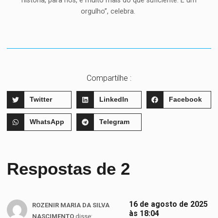
história, para nós, é muito mais do que suficiente. É um
orgulho”, celebra.
Compartilhe :
Twitter
LinkedIn
Facebook
WhatsApp
Telegram
Respostas de 2
16 de agosto de 2025
ROZENIR MARIA DA SILVA
às 18:04
NASCIMENTO
disse: