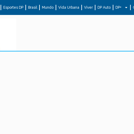
Esportes DP
Brasil
Mundo
Vida Urbana
Viver
DP Auto
DP+
.