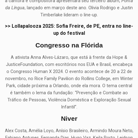
a cantora e compositora apresentará seu terceiro álbum,
Ponta
da Língua
, lançado em março deste ano. Olivia Rodrigo e Justin
Timberlake lideram o line-up.
>> Lollapalooza 2025: Sofia Freire, de PE, entra no line-
up do festival
Congresso na Flórida
A ativista Anna Alves-Lázaro, que está à frente da Hope &
JusticeFoundation, com escritórios nos EUA e Brasil, encabeça
o Congresso Human X 2024. O evento acontece de 20 a 22 de
novembro, no Rice Family Pavilion do Rollins College, em Winter
Park, cidade próxima a Orlando, onde ela mora. O tema central
é também o lema da fundação: “Prevenção e Combate ao
Tráfico de Pessoas, Violência Doméstica e Exploração Sexual
Infantil”.
Niver
Alex Costa, Amélia Loyo, Anísio Brasileiro, Armindo Moura Neto,
Fabiano Antunes, Fernanda Dias, Hugo Vaz, Keila Porto, Leidson