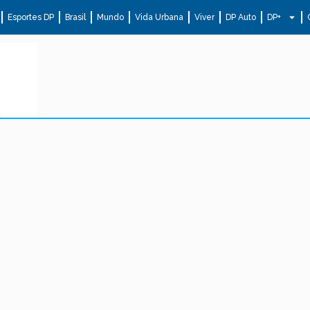
Esportes DP
Brasil
Mundo
Vida Urbana
Viver
DP Auto
DP+
.