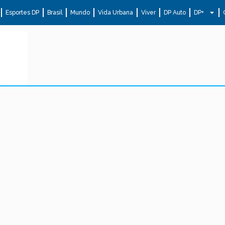
Esportes DP
Brasil
Mundo
Vida Urbana
Viver
DP Auto
DP+
.