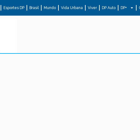
Esportes DP
Brasil
Mundo
Vida Urbana
Viver
DP Auto
DP+
.