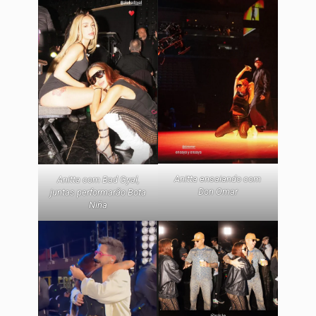
Anitta ensaiando com
Anitta com Bad Gyal,
Don Omar
juntas performarão Bota
Niña