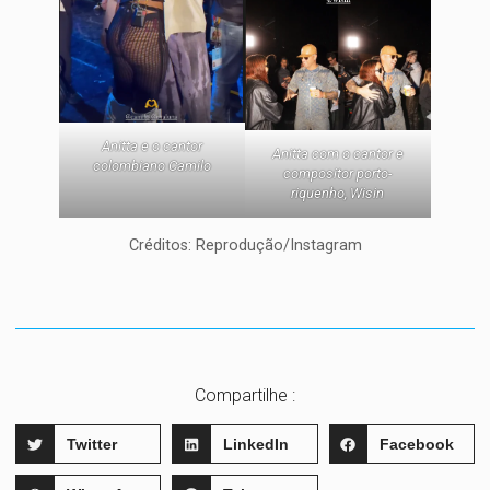
Anitta e o cantor
Anitta com o cantor e
colombiano Camilo
compositor porto-
riquenho, Wisin
Créditos: Reprodução/Instagram
Compartilhe :
Twitter
LinkedIn
Facebook