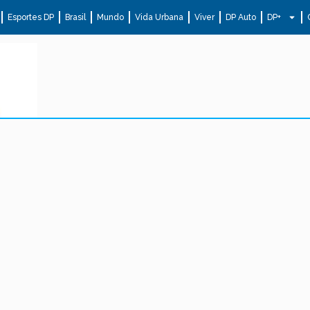
Esportes DP
Brasil
Mundo
Vida Urbana
Viver
DP Auto
DP+
.