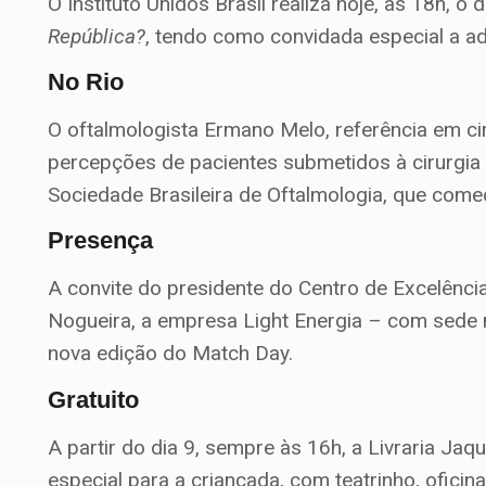
O Instituto Unidos Brasil realiza hoje, às 18h, o
República?
, tendo como convidada especial a ad
No Rio
O oftalmologista Ermano Melo, referência em ciru
percepções de pacientes submetidos à cirurgia r
Sociedade Brasileira de Oftalmologia, que começ
Presença
A convite do presidente do Centro de Excelênc
Nogueira, a empresa Light Energia – com sede n
nova edição do Match Day.
Gratuito
A partir do dia 9, sempre às 16h, a Livraria Ja
especial para a criançada, com teatrinho, oficin