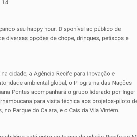
 14.
çando seu happy hour. Disponível ao público de
e diversas opções de chope, drinques, petiscos e
na cidade, a Agência Recife para Inovação e
autoridade ambiental global, o Programa das Nações
iana Pontes acompanhará o grupo liderado por Inger
ernambucana para visita técnica aos projetos-piloto d
, no Parque do Caiara, e o Cais da Vila Vintém.
mobiliário está entre os temas da edição Recife do 