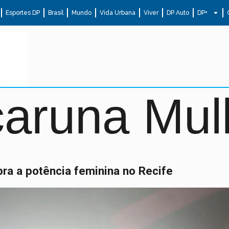
Esportes DP
Brasil
Mundo
Vida Urbana
Viver
DP Auto
DP+
caruna Mul
ra a potência feminina no Recife