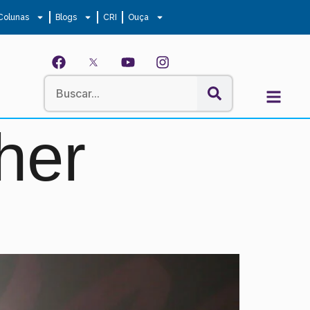
Colunas
Blogs
CRI
Ouça
her