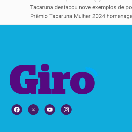
Tacaruna destacou nove exemplos de pot
Prêmio Tacaruna Mulher 2024 homenageou 