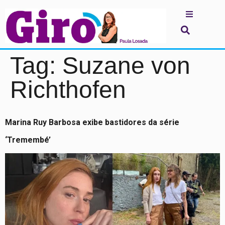
Tag:
Suzane von
Richthofen
Marina Ruy Barbosa exibe bastidores da série
‘Tremembé’