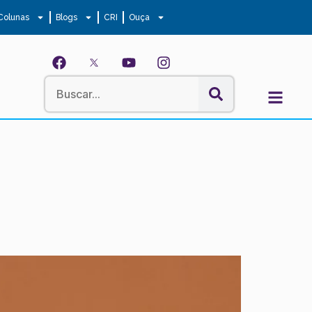
Colunas
Blogs
CRI
Ouça
l