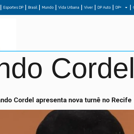
Esportes DP
Brasil
Mundo
Vida Urbana
Viver
DP Auto
DP+
ndo Corde
ndo Cordel apresenta nova turnê no Recife