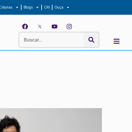
Colunas
Blogs
CRI
Ouça