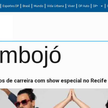
Esportes DP
Brasil
Mundo
Vida Urbana
Viver
DP Auto
DP+
mbojó
 de carreira com show especial no Recife