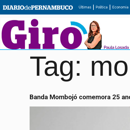
Últimas
Política
Economia
Tag:
mo
Banda Mombojó comemora 25 anos