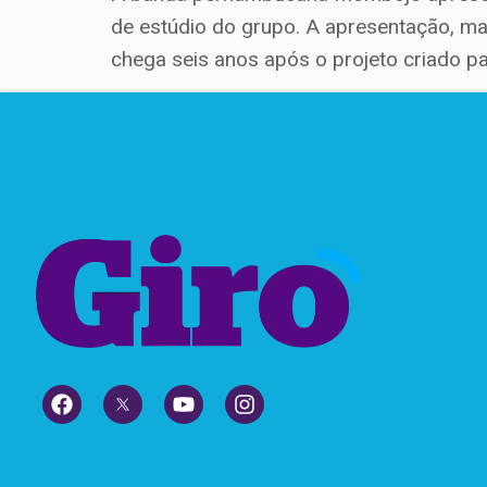
de estúdio do grupo. A apresentação, ma
chega seis anos após o projeto criado par