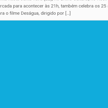
rcada para acontecer às 21h, também celebra os 25 a
a o filme Deságua, dirigido por […]