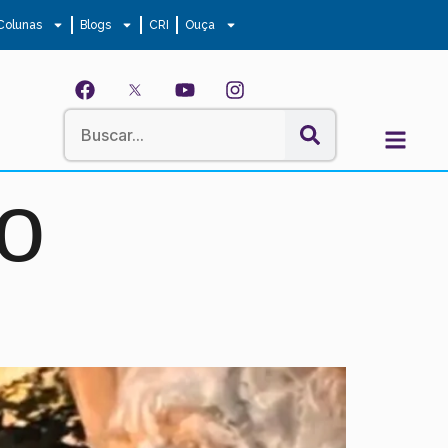
Colunas
Blogs
CRI
Ouça
no