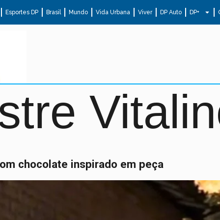
Esportes DP
Brasil
Mundo
Vida Urbana
Viver
DP Auto
DP+
tre Vitali
om chocolate inspirado em peça