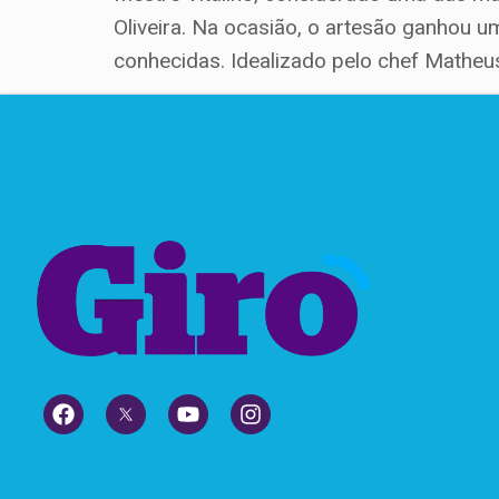
Oliveira. Na ocasião, o artesão ganhou u
conhecidas. Idealizado pelo chef Matheus 