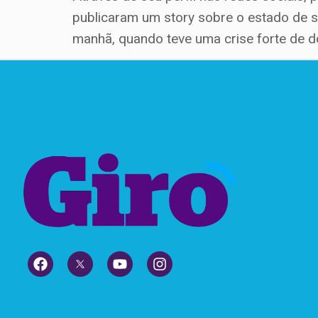
publicaram um story sobre o estado de s
manhã, quando teve uma crise forte de do