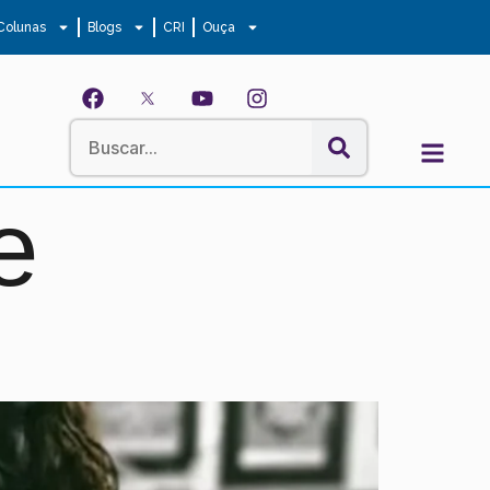
Colunas
Blogs
CRI
Ouça
e