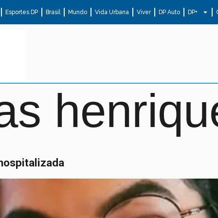
Esportes DP
Brasil
Mundo
Vida Urbana
Viver
DP Auto
DP+
as henriqu
hospitalizada