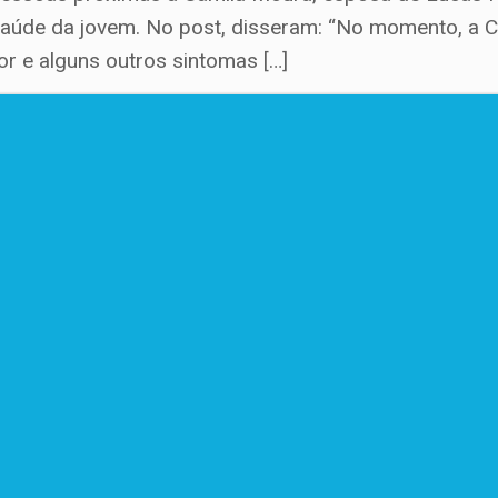
aúde da jovem. No post, disseram: “No momento, a Ca
r e alguns outros sintomas […]