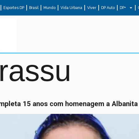
Esportes DP
Brasil
Mundo
Vida Urbana
Viver
DP Auto
DP+
rassu
completa 15 anos com homenagem a Albanita