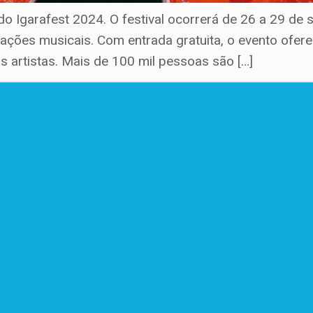
do Igarafest 2024. O festival ocorrerá de 26 a 29 de
ções musicais. Com entrada gratuita, o evento ofer
 artistas. Mais de 100 mil pessoas são […]