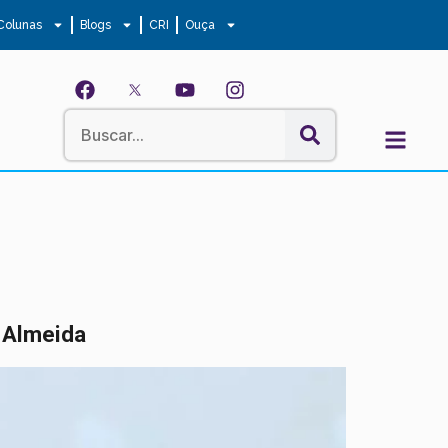
Colunas
Blogs
CRI
Ouça
 Almeida