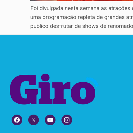
Foi divulgada nesta semana as atrações 
uma programação repleta de grandes atra
público desfrutar de shows de renomados